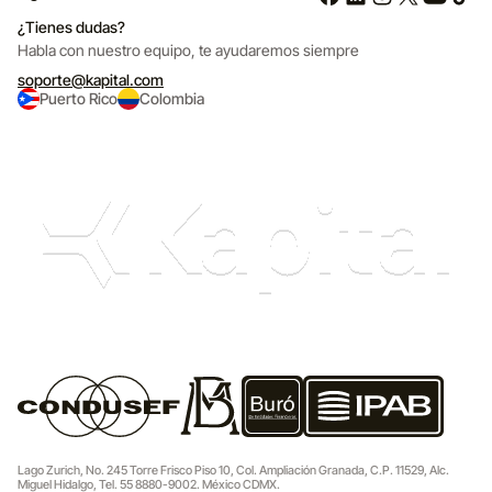
¿Tienes dudas?
Habla con nuestro equipo,
te ayudaremos siempre
soporte@kapital.com
Puerto Rico
Colombia
Lago Zurich, No. 245 Torre Frisco Piso 10, Col. Ampliación Granada, C.P. 11529, Alc.
Miguel Hidalgo, Tel. 55 8880-9002. México CDMX.