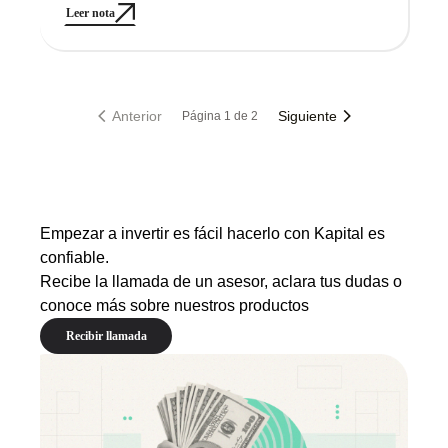
robo de datos.
Leer nota
Anterior
Siguiente
Página
1
de
2
Empezar a invertir es fácil hacerlo con Kapital es
confiable.
Recibe la llamada de un asesor, aclara tus dudas o
conoce más sobre nuestros productos
Recibir llamada