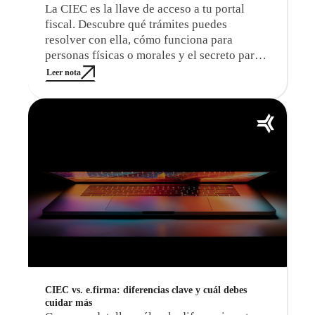
La CIEC es la llave de acceso a tu portal
fiscal. Descubre qué trámites puedes
resolver con ella, cómo funciona para
personas físicas o morales y el secreto para
usarla a favor de tu negocio.
Leer nota
CIEC vs. e.firma: diferencias clave y cuál debes
cuidar más