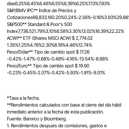
días
6.25%
6.45%
6.46%
6.55%
6.39%
6.25%
7.13%
7.83%
S&P/BMV IPC**
Índice de Precios y
Cotizaciones
66,833.16
0.20%
0.24%
-2.56%
-0.16%
3.93%
29.8
S&P500**
Standard & Poor's 500
Index
7,736.52
1.79%
3.10%
6.58%
3.30%
13.02%
16.39%
22.22%
ACWI**
ETF iShares MSCI ACWI
$ 2,774.02
1.35%
1.25%
4.76%
2.30%
8.19%
4.46%
12.74%
Peso/Dólar**
Tipo de cambio spot
$ 17.26
-0.42%
-1.47%
-0.68%
-0.48%
-4.16%
-13.54%
-8.68%
Peso/Euro**
Tipo de cambio spot
$ 19.90
-0.23%
-0.45%
-2.07%
-0.42%
-5.93%
-1.91%
-9.01%
*Tasa a la fecha.
**Rendimientos calculados con base al cierre del día hábil
inmediato anterior a la fecha de esta publicación.
Fuente: Banxico y Bloomberg.
1. Rendimientos después de comisiones, gastos e