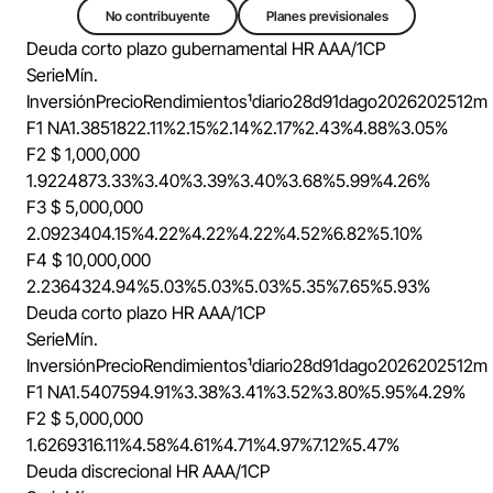
No contribuyente
Planes previsionales
Deuda corto plazo gubernamental
HR AAA/1CP
Serie
Mín.
Inversión
Precio
Rendimientos¹
diario
28d
91d
ago
2026
2025
12m
F1
NA
1.385182
2.11%
2.15%
2.14%
2.17%
2.43%
4.88%
3.05%
F2
$ 1,000,000
1.922487
3.33%
3.40%
3.39%
3.40%
3.68%
5.99%
4.26%
F3
$ 5,000,000
2.092340
4.15%
4.22%
4.22%
4.22%
4.52%
6.82%
5.10%
F4
$ 10,000,000
2.236432
4.94%
5.03%
5.03%
5.03%
5.35%
7.65%
5.93%
Deuda corto plazo
HR AAA/1CP
Serie
Mín.
Inversión
Precio
Rendimientos¹
diario
28d
91d
ago
2026
2025
12m
F1
NA
1.540759
4.91%
3.38%
3.41%
3.52%
3.80%
5.95%
4.29%
F2
$ 5,000,000
1.626931
6.11%
4.58%
4.61%
4.71%
4.97%
7.12%
5.47%
Deuda discrecional
HR AAA/1CP