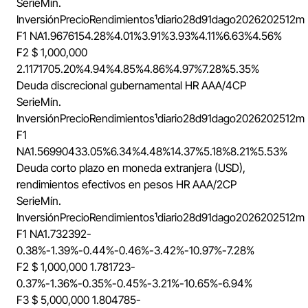
Serie
Mín.
Inversión
Precio
Rendimientos¹
diario
28d
91d
ago
2026
2025
12m
F1
NA
1.967615
4.28%
4.01%
3.91%
3.93%
4.11%
6.63%
4.56%
F2
$ 1,000,000
2.117170
5.20%
4.94%
4.85%
4.86%
4.97%
7.28%
5.35%
Deuda discrecional gubernamental
HR AAA/4CP
Serie
Mín.
Inversión
Precio
Rendimientos¹
diario
28d
91d
ago
2026
2025
12m
F1
NA
1.569904
33.05%
6.34%
4.48%
14.37%
5.18%
8.21%
5.53%
Deuda corto plazo en moneda extranjera (USD),
rendimientos efectivos en pesos
HR AAA/2CP
Serie
Mín.
Inversión
Precio
Rendimientos¹
diario
28d
91d
ago
2026
2025
12m
F1
NA
1.732392
-
0.38%
-1.39%
-0.44%
-0.46%
-3.42%
-10.97%
-7.28%
F2
$ 1,000,000
1.781723
-
0.37%
-1.36%
-0.35%
-0.45%
-3.21%
-10.65%
-6.94%
F3
$ 5,000,000
1.804785
-