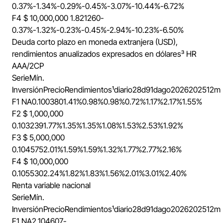
0.37%
-1.34%
-0.29%
-0.45%
-3.07%
-10.44%
-6.72%
F4
$ 10,000,000
1.821260
-
0.37%
-1.32%
-0.23%
-0.45%
-2.94%
-10.23%
-6.50%
Deuda corto plazo en moneda extranjera (USD),
rendimientos anualizados expresados en dólares³
HR
AAA/2CP
Serie
Mín.
Inversión
Precio
Rendimientos¹
diario
28d
91d
ago
2026
2025
12m
F1
NA
0.100380
1.41%
0.98%
0.98%
0.72%
1.17%
2.17%
1.55%
F2
$ 1,000,000
0.103239
1.77%
1.35%
1.35%
1.08%
1.53%
2.53%
1.92%
F3
$ 5,000,000
0.104575
2.01%
1.59%
1.59%
1.32%
1.77%
2.77%
2.16%
F4
$ 10,000,000
0.105530
2.24%
1.82%
1.83%
1.56%
2.01%
3.01%
2.40%
Renta variable nacional
Serie
Mín.
Inversión
Precio
Rendimientos¹
diario
28d
91d
ago
2026
2025
12m
F1
NA
2.104607
-