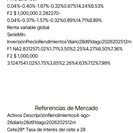
0.04%
-0.40%
-1.67%
-0.32%
0.67%
14.24%
6.53%
F2
$ 1,000,000
2.282270
-
0.04%
-0.37%
-1.57%
-0.32%
0.89%
14.71%
6.89%
Renta variable global
Serie
Mín.
Inversión
Precio
Rendimientos¹
diario
28d
91d
ago
2026
2025
12m
F1
NA
2.831257
1.02%
1.71%
3.50%
2.25%
4.27%
6.50%
7.36%
F2
$ 1,000,000
3.124754
1.02%
1.75%
3.65%
2.26%
4.63%
7.12%
7.99%
Referencias de Mercado
Activos
Descripción
Rendimientos
4-ago-
26
diario
28d
91d
ago
2026
2025
12m
Cete28*
Tasa de interés del cete a 28