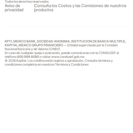
Todos los derechos reservados.
Aviso de
Consulta los Costos y las Comisiones de nuestros
privacidad
productos
KPTL MEXICO BANK, SOCIEDAD ANONIMA, INSTITUCION DE BANCA MULTIPLE,
KAPITAL MEXICO GRUPO FINANCIERO
— Entidad supervisada por la Comisión
Nacional Bancaria y de Valores (CNBV).
En caso de cualquier queja o aclaración, puede comunicarse con la CONDUSEF al
teléfono
800 999 8080
o visitar
www.condusef.gob.mx
© 2026 Kapital. Los créditos están sujetos a aprobación. Consulta términos y
condiciones completos en
nuestros Términos y Condiciones