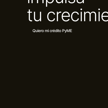
tu crecimi
Quiero mi crédito PyME