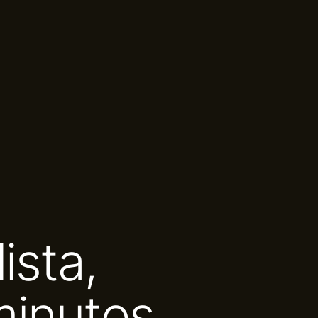
ista,
minutos