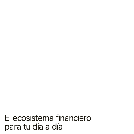
• Monto mínimo de $500 MXN.
• Saldo promedio mensual requerido: $500 MXN.
Documentos
• Identificación oficial vigente y comprobante de domicilio del titular.
• Acta de nacimiento y CURP del menor, o documento que acredite
patria potestad.
Datos
• Designación de beneficiarios.
• Firma de solicitud-contrato.
• Asignación de NIP para tarjeta de débito.
El ecosistema financiero
para tu día a día