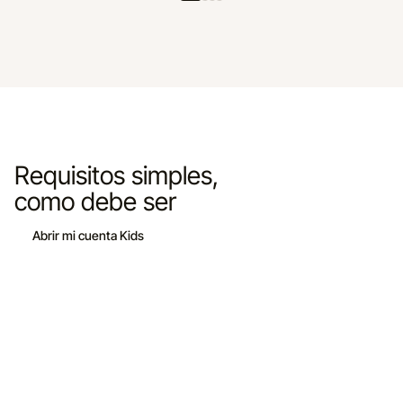
Requisitos simples,
como debe ser
Abrir mi cuenta Kids
Edad
• Titular mayor de 18 años.
• El menor queda registrado bajo patria potestad, pero no opera la
cuenta.
Apertura