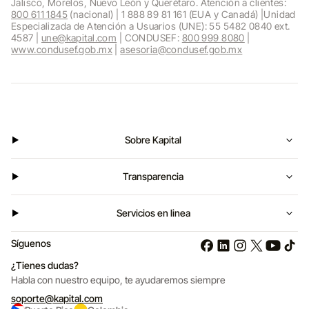
Jalisco, Morelos, Nuevo León y Querétaro. Atención a clientes:
800 611 1845
(nacional) | 1 888 89 81 161 (EUA y Canadá) |Unidad
Especializada de Atención a Usuarios (UNE): 55 5482 0840 ext.
4587 |
une@kapital.com
| CONDUSEF:
800 999 8080
|
www.condusef.gob.mx
|
asesoria@condusef.gob.mx
Sobre Kapital
Transparencia
Servicios en linea
Síguenos
¿Tienes dudas?
Habla con nuestro equipo,
te ayudaremos siempre
soporte@kapital.com