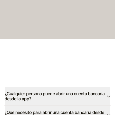
¿Cualquier persona puede abrir una cuenta bancaria
desde la app?
Sí, cualquier persona puede registrarse y hacer uso de la app
Kapital; para tener acceso simplemente debes abrir una cuenta
¿Qué necesito para abrir una cuenta bancaria desde