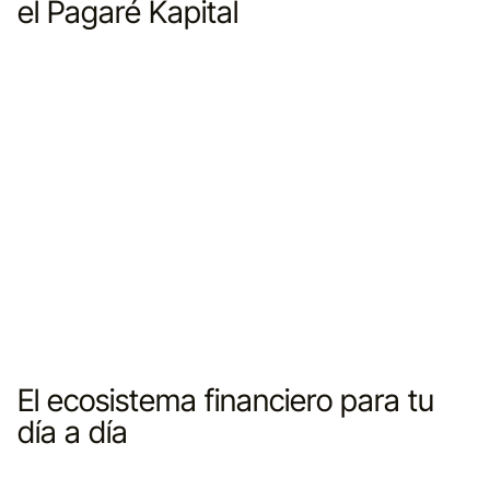
el Pagaré Kapital
Monto mínimo
• Monto mínimo de apertura de $1,000 MXN
Documentación
• Cédula de identificación fiscal (RFC)
• Identificación oficial vigente
• Comprobante de domicilio no mayor a 3 meses
El ecosistema financiero para tu
día a día