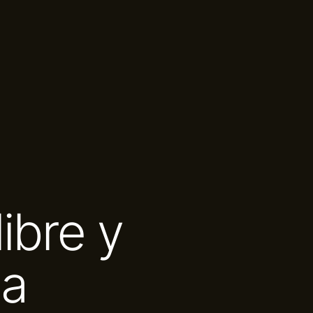
libre y
la